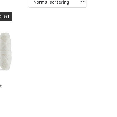
OLGT
TIL KVINDER
STOFBIND
WET BAGS
AMMEINDLÆG
SMÅ TASKER
t