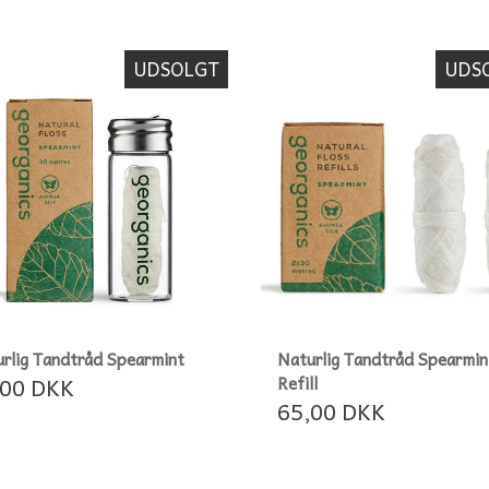
ER
SUTTER OG TILBEHØR
LUNDEGAARDENS
KAFFE TILBEHØR
E OG LOMMETØRKLÆDER
MAGICARE
UDSOLGT
UDS
rlig Tandtråd Spearmint
Naturlig Tandtråd Spearmin
,00 DKK
Refill
65,00 DKK