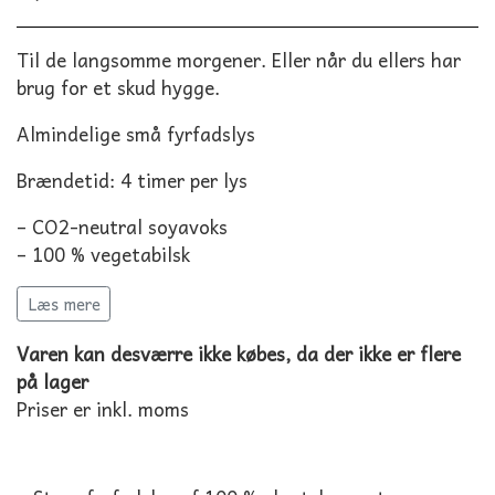
Til de langsomme morgener. Eller når du ellers har
brug for et skud hygge.
Almindelige små fyrfadslys
Brændetid: 4 timer per lys
– CO2-neutral soyavoks
– 100 % vegetabilsk
– Fri for tilsætningsstoffer
Læs mere
– Bionedbrydelig
– Beholdere i transparent genbrugsplast
Varen kan desværre ikke købes, da der ikke er flere
– Rene bomuldsvæger (ecotex-certificerede)
på lager
– Meget lavt sodtal laboratorietestet til 0,2
Priser er inkl. moms
(grænseværdien er 1,0)