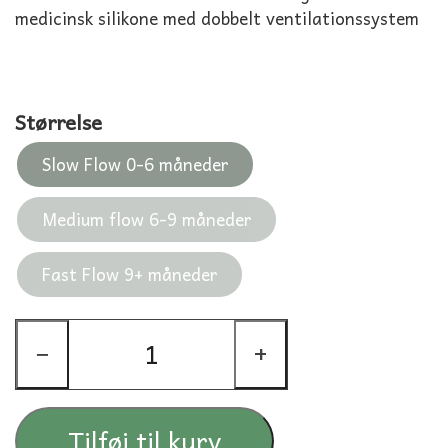
medicinsk silikone med dobbelt ventilationssystem
Størrelse
Slow Flow 0-6 måneder
Medium flow 6-9 måneder
Fast Flow 9+ måneder
−
+
Tilføj til kurv