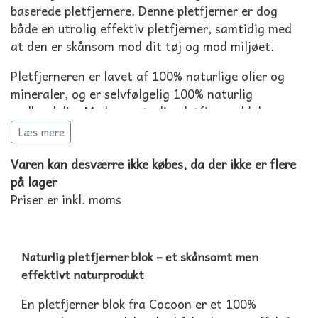
baserede pletfjernere. Denne pletfjerner er dog
både en utrolig effektiv pletfjerner, samtidig med
at den er skånsom mod dit tøj og mod miljøet.
Pletfjerneren er lavet af 100% naturlige olier og
mineraler, og er selvfølgelig 100% naturlig
nedbrydelig. Med en naturlig pletfjerner blok
behøver du ikke bekymre dig om farlige eller
Læs mere
miljøskadelige kemikalier for dig eller miljøet – for
Varen kan desværre ikke købes, da der ikke er flere
dem er der ingen af.
på lager
Det er ren magi – naturlig magi.
Priser er inkl. moms
Naturlig pletfjerner blok – et skånsomt men
effektivt naturprodukt
En pletfjerner blok fra Cocoon er et 100%