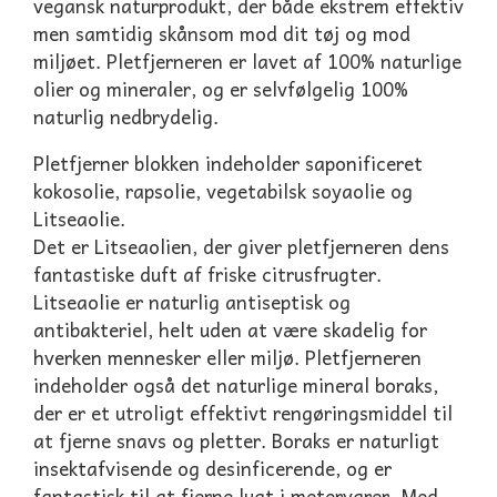
vegansk naturprodukt, der både ekstrem effektiv
men samtidig skånsom mod dit tøj og mod
miljøet. Pletfjerneren er lavet af 100% naturlige
olier og mineraler, og er selvfølgelig 100%
naturlig nedbrydelig.
Pletfjerner blokken indeholder saponificeret
kokosolie, rapsolie, vegetabilsk soyaolie og
Litseaolie.
Det er Litseaolien, der giver pletfjerneren dens
fantastiske duft af friske citrusfrugter.
Litseaolie er naturlig antiseptisk og
antibakteriel, helt uden at være skadelig for
hverken mennesker eller miljø. Pletfjerneren
indeholder også det naturlige mineral boraks,
der er et utroligt effektivt rengøringsmiddel til
at fjerne snavs og pletter. Boraks er naturligt
insektafvisende og desinficerende, og er
fantastisk til at fjerne lugt i metervarer. Med