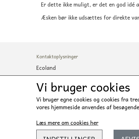
Er dette ikke muligt, er det en god idé 
Æsken bør ikke udsættes for direkte van
Kontaktoplysninger
Ecoland
Stejlhøj 26
Vi bruger cookies
4400 Kalundborg
Vi bruger egne cookies og cookies fra tre
CVR: 40472878
vores hjemmeside anvendes af besøgende. 
Mail: Ordre@eco-land.dk
Læs mere om cookies her
INDSTILLINGER
AFVI