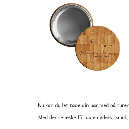
BØRNE TALLERKENER
KOPPER
HÅNDSÆBE
BY LOHN
TANDBØRST
TILBEHØR TIL DRIKKEDUNKE
BÜRSTENHAUS REDECKER
VASKEKLUD
COCOON
HÅNDPLEJE OG HÅNDVASK
ECOCOCONUT
HÅNDSÆBE
GEORGANICS
NEGLEBØRSER
SÆBESKÅLE OG OPBEVARING
Nu kan du let tage din bar med på ture
Med denne æske får du en yderst smuk, 