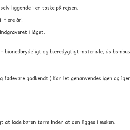
selv liggende i en taske på rejsen.
l flere år!
ndgraveret i låget.
 - bionedbrydeligt og bæredygtigt materiale, da bambus
g fødevare godkendt ) Kan let genanvendes igen og ige
t at lade baren tørre inden at den ligges i æsken.