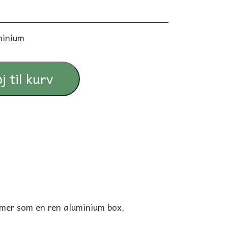
uminium
TIL KVINDER
STOFBIND
øj til kurv
WET BAGS
AMMEINDLÆG
SMÅ TASKER
ammer som en ren aluminium box.