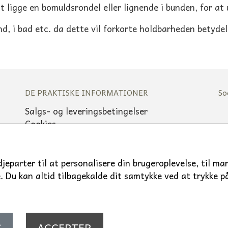
at ligge en bomuldsrondel eller lignende i bunden, for at
d, i bad etc. da dette vil forkorte holdbarheden betydel
DE PRAKTISKE INFORMATIONER
So
Salgs- og leveringsbetingelser
Cookies
Fortrydelse og reklamation
Emballage
Kunde login
djeparter til at personalisere din brugeroplevelse, til m
Du kan altid tilbagekalde dit samtykke ved at trykke på 
S
ACCEPTER