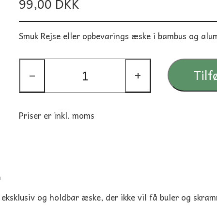
99,00 DKK
ER
SUTTER OG TILBEHØR
LUNDEGAARDENS
KAFFE TILBEHØR
E OG LOMMETØRKLÆDER
MAGICARE
Smuk Rejse eller opbevarings æske i bambus og al
Tilf
−
+
Priser er inkl. moms
n
eksklusiv og holdbar æske, der ikke vil få buler og skr