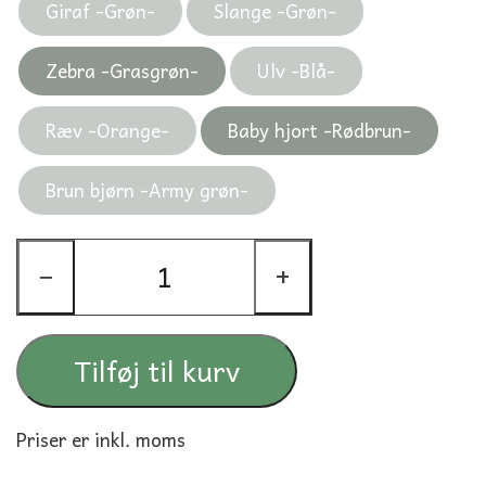
Giraf -Grøn-
Slange -Grøn-
Zebra -Grasgrøn-
Ulv -Blå-
Ræv -Orange-
Baby hjort -Rødbrun-
Brun bjørn -Army grøn-
−
+
Tilføj til kurv
Priser er inkl. moms